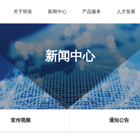
关于明泉
新闻中心
产品服务
人才发展
明泉介绍
明泉新闻
领导寄语
基础产业
宣传
新闻中心
企业文化
通知公告
品牌荣誉
精细化工产品
安环
发展历程
PPS产品
宣传视频
通知公告