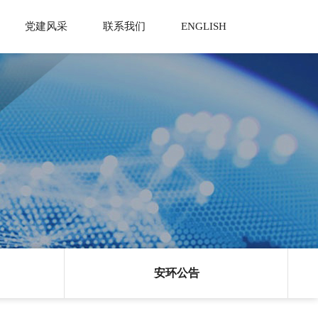
党建风采
联系我们
ENGLISH
视频
人才理念
明泉人报
新型肥料
联系方式
人才招聘
社会责任
在线留言
公告
人才培养
党建园地
PSPI产品
地理位置
职工风采
安环公告