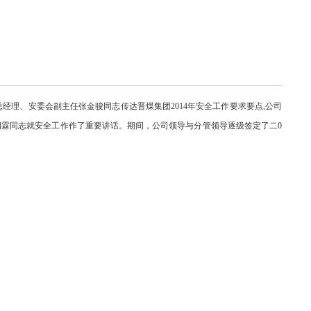
总经理、安委会副主任张金骏同志传达晋煤集团2014年安全工作要求要点,公司
周霖同志就安全工作作了重要讲话。期间，公司领导
与分管领导逐级签定了二0