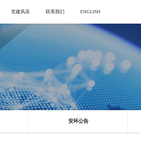
党建风采
联系我们
ENGLISH
视频
人才理念
明泉人报
新型肥料
联系方式
人才招聘
社会责任
在线留言
公告
人才培养
党建园地
PSPI产品
地理位置
职工风采
安环公告