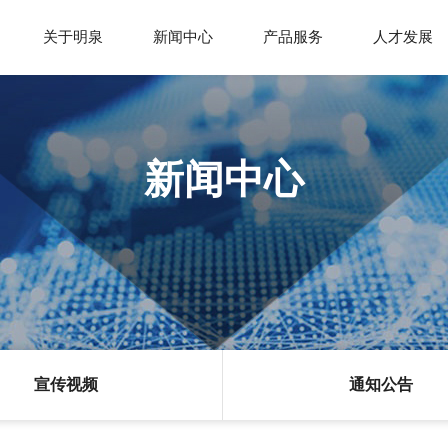
关于明泉
新闻中心
产品服务
人才发展
明泉介绍
明泉新闻
领导寄语
基础产业
宣传
新闻中心
企业文化
通知公告
品牌荣誉
精细化工产品
安环
发展历程
PPS产品
宣传视频
通知公告