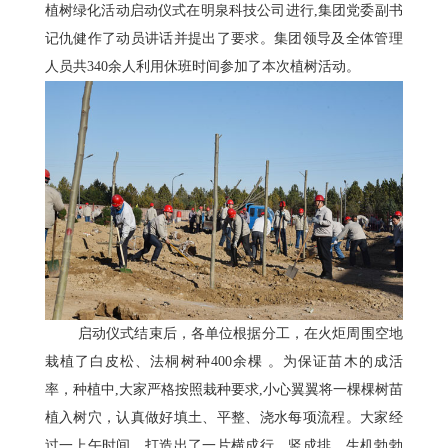
植树绿化活动启动仪式在明泉科技公司进行,集团党委副书
记仇健作了动员讲话并提出了要求。集团领导及全体管理
人员共340余人利用休班时间参加了本次植树活动。
启动仪式结束后，各单位根据分工，在火炬周围空地
栽植了白皮松、法桐树种400余棵 。为保证苗木的成活
率，种植中,大家严格按照栽种要求,小心翼翼将一棵棵树苗
植入树穴，认真做好填土、平整、浇水每项流程。大家经
过一上午时间，打造出了一片横成行、竖成排，生机勃勃